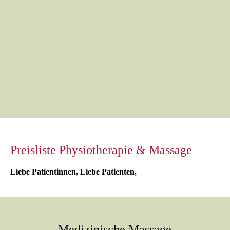
kombiniert verschiedene
Massagetechniken. Zu
Beginn wird die Haut mit
warmem Öl...
Weiterlesen...
6
Preisliste Physiotherapie & Massage
Liebe Patientinnen, Liebe Patienten,
Medizinische Massage