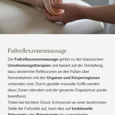
odus
Fußreflexzonenmassage
Die
Fußreflexzonenmassage
gehört zu den klassischen
Umstimmungstherapien
und basiert auf der Vorstellung,
dus
dass bestimmte Reflexzonen an den Füßen über
Nervenbahnen mit den
Organen und Körperregionen
verbunden sind. Durch gezielte manuelle Griffe werden
diese Zonen stimuliert und der gesamte Organismus positiv
beeinflusst.
Treten bei leichtem Druck Schmerzen an einer bestimmten
Stelle der Fußsohle auf, kann dies auf
funktionelle
Störungen
oder
Belastungen
im zugeordneten