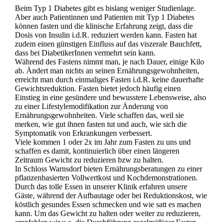
Beim Typ 1 Diabetes gibt es bislang weniger Studienlage.
Aber auch Patientinnen und Patienten mit Typ 1 Diabetes
können fasten und die klinische Erfahrung zeigt, dass die
Dosis von Insulin i.d.R. reduziert werden kann. Fasten hat
zudem einen günstigen Einfluss auf das viszerale Bauchfett,
dass bei DiabetikerInnen vermehrt sein kann.
Während des Fastens nimmt man, je nach Dauer, einige Kilo
ab. Ändert man nichts an seinen Ernährungsgewohnheiten,
erreicht man durch einmaliges Fasten i.d.R. keine dauerhafte
Gewichtsreduktion. Fasten bietet jedoch häufig einen
Einstieg in eine gesündere und bewusstere Lebensweise, also
zu einer Lifestylemodifikation zur Änderung von
Ernährungsgewohnheiten. Viele schaffen das, weil sie
merken, wie gut ihnen fasten tut und auch, wie sich die
Symptomatik von Erkrankungen verbessert.
Viele kommen 1 oder 2x im Jahr zum Fasten zu uns und
schaffen es damit, kontinuierlich über einen längeren
Zeitraum Gewicht zu reduzieren bzw zu halten.
In Schloss Warnsdorf bieten Ernährungsberatungen zu einer
pflanzenbasierten Vollwertkost und Kochdemonstrationen.
Durch das tolle Essen in unserer Klinik erfahren unsere
Gäste, während der Aufbautage oder bei Reduktionskost, wie
köstlich gesundes Essen schmecken und wie satt es machen
kann. Um das Gewicht zu halten oder weiter zu reduzieren,