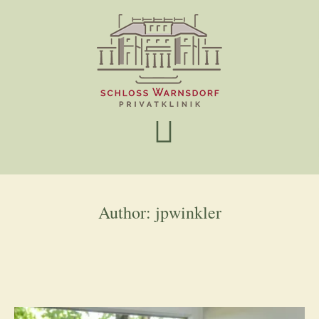
Author:
jpwinkler
us