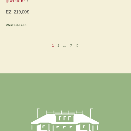
jpwinkler
EZ. 219,00€
Weiterlesen...
1
2
…
7