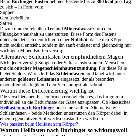
Beim
Buchinger‑Fasten
nehmen Fastende bis zu
300 kcal pro Tag
zu sich – in Form von:
Suppen
Gemüsebrühen
Säften
Dazu kommen reichlich
Tee
und
Mineralwasser
, um den
Flüssigkeitshaushalt zu unterstützen. Diese Form des Fastens
unterscheidet sich deutlich von einer
Nulldiät
, da sie den Körper
nicht radikal entzieht, sondern ihn sanft entlastet und gleichzeitig mit
wichtigen Mineralstoffen versorgt.
Alternative: Schleimfasten bei empfindlichem Magen
Nicht jeder verträgt Suppen oder Säfte – insbesondere Menschen
mit
chronischer Magenschleimhautentzündung
. Für diese Fälle
bietet Schloss Warnsdorf das
Schleimfasten
an. Dabei wird unter
anderem
goldener Leinsamen
eingesetzt, der als besonders
magenfreundlich gilt und den Verdauungstrakt schont.
Warum diese Differenzierung wichtig ist
Die verschiedenen Fastenformen ermöglichen es, das Programm
individuell an die Bedürfnisse der Gäste anzupassen. Ob klassisches
Heilfasten nach Buchinger
oder eine sanftere Alternative wie
Schleimfasten – beide Methoden unterstützen den Körper dabei, in
einen regenerativen Stoffwechselzustand zu wechseln.
Was passiert beim Heilfasten im Körper?
Warum Heilfasten nach Buchinger so wirkungsvoll