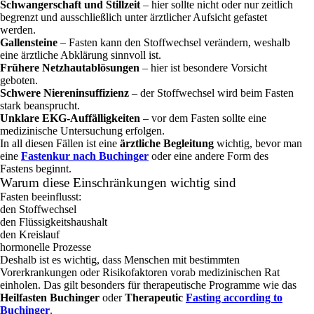
Schwangerschaft und Stillzeit
– hier sollte nicht oder nur zeitlich
begrenzt und ausschließlich unter ärztlicher Aufsicht gefastet
werden.
Gallensteine
– Fasten kann den Stoffwechsel verändern, weshalb
eine ärztliche Abklärung sinnvoll ist.
Frühere Netzhautablösungen
– hier ist besondere Vorsicht
geboten.
Schwere Niereninsuffizienz
– der Stoffwechsel wird beim Fasten
stark beansprucht.
Unklare EKG‑Auffälligkeiten
– vor dem Fasten sollte eine
medizinische Untersuchung erfolgen.
In all diesen Fällen ist eine
ärztliche Begleitung
wichtig, bevor man
eine
Fastenkur nach Buchinger
oder eine andere Form des
Fastens beginnt.
Warum diese Einschränkungen wichtig sind
Fasten beeinflusst:
den Stoffwechsel
den Flüssigkeitshaushalt
den Kreislauf
hormonelle Prozesse
Deshalb ist es wichtig, dass Menschen mit bestimmten
Vorerkrankungen oder Risikofaktoren vorab medizinischen Rat
einholen. Das gilt besonders für therapeutische Programme wie das
Heilfasten Buchinger
oder
Therapeutic
Fasting according to
Buchinger
.