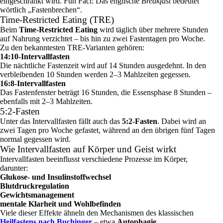
eingeschränkt wird. Fun Fact: Das englische
Breakfast
bedeutet
wörtlich „Fastenbrechen“.
Time‑Restricted Eating (TRE)
Beim
Time‑Restricted Eating
wird täglich über mehrere Stunden
auf Nahrung verzichtet – bis hin zu zwei Fastentagen pro Woche.
Zu den bekanntesten TRE‑Varianten gehören:
14:10‑Intervallfasten
Die nächtliche Fastenzeit wird auf 14 Stunden ausgedehnt. In den
verbleibenden 10 Stunden werden 2–3 Mahlzeiten gegessen.
16:8‑Intervallfasten
Das Fastenfenster beträgt 16 Stunden, die Essensphase 8 Stunden –
ebenfalls mit 2–3 Mahlzeiten.
5:2‑Fasten
Unter das Intervallfasten fällt auch das
5:2‑Fasten
. Dabei wird an
zwei Tagen pro Woche gefastet, während an den übrigen fünf Tagen
normal gegessen wird.
Wie Intervallfasten auf Körper und Geist wirkt
Intervallfasten beeinflusst verschiedene Prozesse im Körper,
darunter:
Glukose‑ und Insulinstoffwechsel
Blutdruckregulation
Gewichtsmanagement
mentale Klarheit und Wohlbefinden
Viele dieser Effekte ähneln den Mechanismen des klassischen
Heilfastens nach Buchinger
– etwa
Autophagie
,