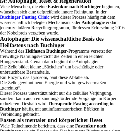
ist: Autophagie, Reset & Regeneration
Viele Menschen, die eine
Fastenkur nach Buchinger
beginnen,
wünschen sich eine tiefgreifende innere Reinigung. In der
Buchinger Fasting Clinic
wird dieser Prozess häufig mit dem
wissenschaftlich belegten Mechanismus der
Autophagie
erklärt –
jenem zellulären Recyclingprogramm, für dessen Erforschung 2016
der Nobelpreis vergeben wurde.
Autophagie: Die wissenschaftliche Basis des
Heilfastens nach Buchinger
Während des
Heilfasten Buchinger
-Programms versetzt der
freiwillige Nahrungsverzicht die Zellen in einen leichten
Hungerzustand. Genau dann beginnt die Autophagie:
Die Zelle bildet kleine „Säckchen“ um beschädigte oder
unbrauchbare Bestandteile.
Ein Enzym, das Lysosom, baut diese Abfälle ab.
Die Zelle gewinnt neue Energie und wird gewissermaßen
„gereinigt“.
Dieser Prozess unterstützt nicht nur die zelluläre Verjüngung,
sondern kann auch entzündungsfördernde Vorgänge im Körper
reduzieren. Deshalb wird
Therapeutic Fasting according to
Buchinger
häufig mit antiinflammatorischen Effekten in
Verbindung gebracht.
Fasten als mentaler und körperlicher Reset
Viele Teilnehmende berichten, dass eine
Fastenkur nach