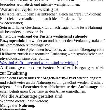
besonders aromatisch und intensiv wahrgenommen.
Warum der Apfel so wichtig ist
Der Apfel erfüllt beim Fastenbrechen gleich mehrere Funktionen:
Er ist leicht verdaulich und damit ideal für den sanften
Wiedereinstieg.
Sein natürlicher Geschmack wird nach Tagen ohne feste Nahrung
als besonders intensiv erlebt.
Er regt die
während des Fastens weitgehend ruhende
Enzymproduktion
wieder an und bereitet den Verdauungstrakt auf
die kommenden Aufbautage vor.
Damit bildet der Apfel einen bewussten, achtsamen Übergang vom
Heilfasten
zurück zur normalen Ernährung – ein symbolischer und
physiologisch sinnvoller Schritt.
Was sind Aufbautage und warum sind sie wichtig?
Aufbautage nach dem Fasten: Sanfter Übergang zurück
zur Ernährung
Nach dem Fasten muss der
Magen‑Darm‑Trakt
wieder langsam
und schrittweise an die Nahrungszufuhr gewöhnt werden. Deshalb
folgen auf das
Fastenbrechen
üblicherweise
drei Aufbautage
, die
einen behutsamen Übergang in den Alltag ermöglichen.
Wie die Aufbautage gestaltet sind
Während dieser Phase werden:
Menge der Nahrung
,
Kalorienzufuhr
,