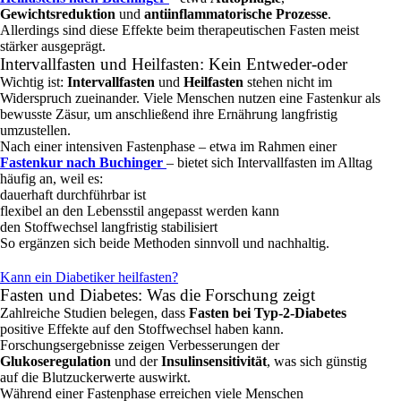
Gewichtsreduktion
und
antiinflammatorische Prozesse
.
Allerdings sind diese Effekte beim therapeutischen Fasten meist
stärker ausgeprägt.
Intervallfasten und Heilfasten: Kein Entweder‑oder
Wichtig ist:
Intervallfasten
und
Heilfasten
stehen nicht im
Widerspruch zueinander. Viele Menschen nutzen eine Fastenkur als
bewusste Zäsur, um anschließend ihre Ernährung langfristig
umzustellen.
Nach einer intensiven Fastenphase – etwa im Rahmen einer
Fastenkur nach Buchinger
– bietet sich Intervallfasten im Alltag
häufig an, weil es:
dauerhaft durchführbar ist
flexibel an den Lebensstil angepasst werden kann
den Stoffwechsel langfristig stabilisiert
So ergänzen sich beide Methoden sinnvoll und nachhaltig.
Kann ein Diabetiker heilfasten?
Fasten und Diabetes: Was die Forschung zeigt
Zahlreiche Studien belegen, dass
Fasten bei Typ‑2‑Diabetes
positive Effekte auf den Stoffwechsel haben kann.
Forschungsergebnisse zeigen Verbesserungen der
Glukoseregulation
und der
Insulinsensitivität
, was sich günstig
auf die Blutzuckerwerte auswirkt.
Während einer Fastenphase erreichen viele Menschen