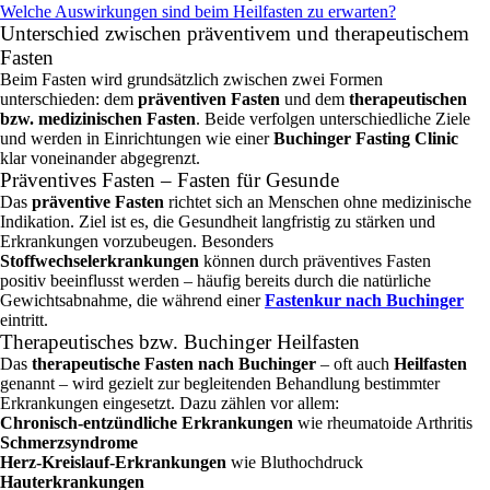
Welche Auswirkungen sind beim Heilfasten zu erwarten?
Unterschied zwischen präventivem und therapeutischem
Fasten
Beim Fasten wird grundsätzlich zwischen zwei Formen
unterschieden: dem
präventiven Fasten
und dem
therapeutischen
bzw. medizinischen Fasten
. Beide verfolgen unterschiedliche Ziele
und werden in Einrichtungen wie einer
Buchinger Fasting Clinic
klar voneinander abgegrenzt.
Präventives Fasten – Fasten für Gesunde
Das
präventive Fasten
richtet sich an Menschen ohne medizinische
Indikation. Ziel ist es, die Gesundheit langfristig zu stärken und
Erkrankungen vorzubeugen. Besonders
Stoffwechselerkrankungen
können durch präventives Fasten
positiv beeinflusst werden – häufig bereits durch die natürliche
Gewichtsabnahme, die während einer
Fastenkur nach Buchinger
eintritt.
Therapeutisches bzw. Buchinger Heilfasten
Das
therapeutische Fasten nach Buchinger
– oft auch
Heilfasten
genannt – wird gezielt zur begleitenden Behandlung bestimmter
Erkrankungen eingesetzt. Dazu zählen vor allem:
Chronisch‑entzündliche Erkrankungen
wie rheumatoide Arthritis
Schmerzsyndrome
Herz‑Kreislauf‑Erkrankungen
wie Bluthochdruck
Hauterkrankungen