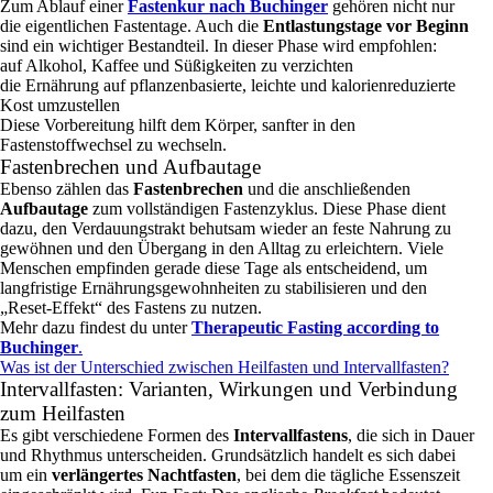
Zum Ablauf einer
Fastenkur nach Buchinger
gehören nicht nur
die eigentlichen Fastentage. Auch die
Entlastungstage vor Beginn
sind ein wichtiger Bestandteil. In dieser Phase wird empfohlen:
auf Alkohol, Kaffee und Süßigkeiten zu verzichten
die Ernährung auf pflanzenbasierte, leichte und kalorienreduzierte
Kost umzustellen
Diese Vorbereitung hilft dem Körper, sanfter in den
Fastenstoffwechsel zu wechseln.
Fastenbrechen und Aufbautage
Ebenso zählen das
Fastenbrechen
und die anschließenden
Aufbautage
zum vollständigen Fastenzyklus. Diese Phase dient
dazu, den Verdauungstrakt behutsam wieder an feste Nahrung zu
gewöhnen und den Übergang in den Alltag zu erleichtern. Viele
Menschen empfinden gerade diese Tage als entscheidend, um
langfristige Ernährungsgewohnheiten zu stabilisieren und den
„Reset‑Effekt“ des Fastens zu nutzen.
Mehr dazu findest du unter
Therapeutic Fasting according to
Buchinger
.
Was ist der Unterschied zwischen Heilfasten und Intervallfasten?
Intervallfasten: Varianten, Wirkungen und Verbindung
zum Heilfasten
Es gibt verschiedene Formen des
Intervallfastens
, die sich in Dauer
und Rhythmus unterscheiden. Grundsätzlich handelt es sich dabei
um ein
verlängertes Nachtfasten
, bei dem die tägliche Essenszeit