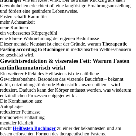
Buchinger
wie ein Reset wirkt. Der bewusste Rückzug aus alten
Gewohnheiten erleichtert oft eine langfristige Ernährungsumstellung
und fördert eine gesündere Lebensweise.
Fasten schafft Raum für:
mehr Achtsamkeit
neue Routinen
ein verbessertes Körpergefühl
eine klarere Wahrnehmung der eigenen Bedürfnisse
Dieser mentale Neustart ist einer der Gründe, warum
Therapeutic
Fasting according to Buchinger
in medizinischen Wellnesshäusern
so geschätzt wird.
Gewichtsreduktion & viszerales Fett: Warum Fasten
antiinflammatorisch wirkt
Ein weiterer Effekt des Heilfastens ist die natürliche
Gewichtsabnahme. Besonders das viszerale Bauchfett – bekannt
dafür, entzündungsfördernde Botenstoffe auszuschütten – wird
reduziert. Dadurch kann der Körper entlastet werden, was wiederum
entzündlichen Prozessen entgegenwirkt.
Die Kombination aus:
Autophagie
reduzierter Fettmasse
hormoneller Entlastung
mentaler Klarheit
macht
Heilfasten Buchinger
zu einer der bekanntesten und am
besten erforschten Formen des therapeutischen Fastens.