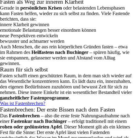
Fasten als Weg zur inneren Klarheit
Gerade in
persönlichen Krisen
oder belastenden Lebensphasen
kann Fasten helfen, wieder zu sich selbst zu finden. Viele Fastende
berichten, dass sie:
innere Klarheit gewinnen
emotionale Belastungen besser einordnen können
neue Perspektiven entwickeln
bewusster und achtsamer werden
Auch Menschen, die aus rein körperlichen Gründen fasten – etwa
im Rahmen des
Heilfastens nach Buchinger
– spüren häufig, wie
sie entspannen, gelassener werden und Abstand vom Alltag
gewinnen.
Raum für sich selbst
Fasten schafft einen geschützten Raum, in dem man sich wieder auf
das Wesentliche konzentrieren kann. Es lädt dazu ein, innezuhalten,
den eigenen Bedürfnissen zuzuhören und bewusst Zeit für sich zu
nehmen. Diese innere Einkehr ist ein wesentlicher Bestandteil vieler
ganzheitlicher Fastenprogramme
.
Was ist Fastenbrechen?
Fastenbrechen: Der erste Bissen nach dem Fasten
Das
Fastenbrechen
– also die erste feste Nahrungsaufnahme nach
einer
Fastenkur nach Buchinger
– erfolgt traditionell mit einem
rohen oder gedünsteten Apfel
. Dieser Moment gilt als ein kleines
Fest für die Sinne: Der erste Apfel lässt vielen Fastenden
sprichwörtlich das Wasser im Mund zusammenlaufen und wird als