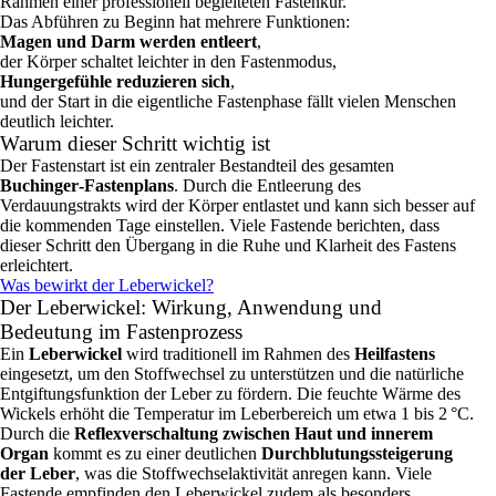
Rahmen einer professionell begleiteten Fastenkur.
Das Abführen zu Beginn hat mehrere Funktionen:
Magen und Darm werden entleert
,
der Körper schaltet leichter in den Fastenmodus,
Hungergefühle reduzieren sich
,
und der Start in die eigentliche Fastenphase fällt vielen Menschen
deutlich leichter.
Warum dieser Schritt wichtig ist
Der Fastenstart ist ein zentraler Bestandteil des gesamten
Buchinger‑Fastenplans
. Durch die Entleerung des
Verdauungstrakts wird der Körper entlastet und kann sich besser auf
die kommenden Tage einstellen. Viele Fastende berichten, dass
dieser Schritt den Übergang in die Ruhe und Klarheit des Fastens
erleichtert.
Was bewirkt der Leberwickel?
Der Leberwickel: Wirkung, Anwendung und
Bedeutung im Fastenprozess
Ein
Leberwickel
wird traditionell im Rahmen des
Heilfastens
eingesetzt, um den Stoffwechsel zu unterstützen und die natürliche
Entgiftungsfunktion der Leber zu fördern. Die feuchte Wärme des
Wickels erhöht die Temperatur im Leberbereich um etwa 1 bis 2 °C.
Durch die
Reflexverschaltung zwischen Haut und innerem
Organ
kommt es zu einer deutlichen
Durchblutungssteigerung
der Leber
, was die Stoffwechselaktivität anregen kann. Viele
Fastende empfinden den Leberwickel zudem als besonders