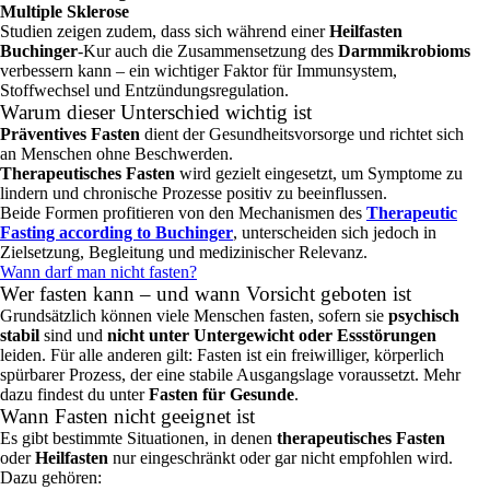
Multiple Sklerose
Studien zeigen zudem, dass sich während einer
Heilfasten
Buchinger
‑Kur auch die Zusammensetzung des
Darmmikrobioms
verbessern kann – ein wichtiger Faktor für Immunsystem,
Stoffwechsel und Entzündungsregulation.
Warum dieser Unterschied wichtig ist
Präventives Fasten
dient der Gesundheitsvorsorge und richtet sich
an Menschen ohne Beschwerden.
Therapeutisches Fasten
wird gezielt eingesetzt, um Symptome zu
lindern und chronische Prozesse positiv zu beeinflussen.
Beide Formen profitieren von den Mechanismen des
Therapeutic
Fasting according to Buchinger
, unterscheiden sich jedoch in
Zielsetzung, Begleitung und medizinischer Relevanz.
Wann darf man nicht fasten?
Wer fasten kann – und wann Vorsicht geboten ist
Grundsätzlich können viele Menschen fasten, sofern sie
psychisch
stabil
sind und
nicht unter Untergewicht oder Essstörungen
leiden. Für alle anderen gilt: Fasten ist ein freiwilliger, körperlich
spürbarer Prozess, der eine stabile Ausgangslage voraussetzt. Mehr
dazu findest du unter
Fasten für Gesunde
.
Wann Fasten nicht geeignet ist
Es gibt bestimmte Situationen, in denen
therapeutisches Fasten
oder
Heilfasten
nur eingeschränkt oder gar nicht empfohlen wird.
Dazu gehören: