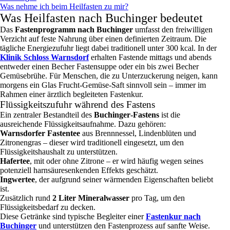
Was nehme ich beim Heilfasten zu mir?
Was Heilfasten nach Buchinger bedeutet
Das
Fastenprogramm nach Buchinger
umfasst den freiwilligen
Verzicht auf feste Nahrung über einen definierten Zeitraum. Die
tägliche Energiezufuhr liegt dabei traditionell unter 300 kcal. In der
Klinik Schloss Warnsdorf
erhalten Fastende mittags und abends
entweder einen Becher Fastensuppe oder ein bis zwei Becher
Gemüsebrühe. Für Menschen, die zu Unterzuckerung neigen, kann
morgens ein Glas Frucht‑Gemüse‑Saft sinnvoll sein – immer im
Rahmen einer ärztlich begleiteten Fastenkur.
Flüssigkeitszufuhr während des Fastens
Ein zentraler Bestandteil des
Buchinger‑Fastens
ist die
ausreichende Flüssigkeitsaufnahme. Dazu gehören:
Warnsdorfer Fastentee
aus Brennnessel, Lindenblüten und
Zitronengras – dieser wird traditionell eingesetzt, um den
Flüssigkeitshaushalt zu unterstützen.
Hafertee
, mit oder ohne Zitrone – er wird häufig wegen seines
potenziell harnsäuresenkenden Effekts geschätzt.
Ingwertee
, der aufgrund seiner wärmenden Eigenschaften beliebt
ist.
Zusätzlich rund
2 Liter Mineralwasser
pro Tag, um den
Flüssigkeitsbedarf zu decken.
Diese Getränke sind typische Begleiter einer
Fastenkur nach
Buchinger
und unterstützen den Fastenprozess auf sanfte Weise.