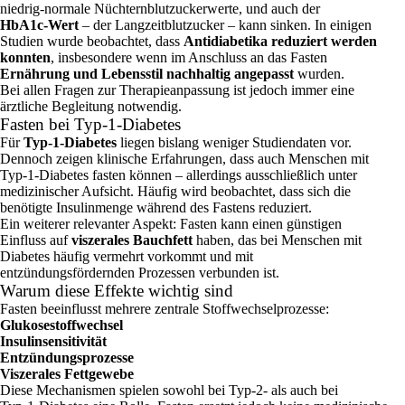
niedrig‑normale Nüchternblutzuckerwerte, und auch der
HbA1c‑Wert
– der Langzeitblutzucker – kann sinken. In einigen
Studien wurde beobachtet, dass
Antidiabetika reduziert werden
konnten
, insbesondere wenn im Anschluss an das Fasten
Ernährung und Lebensstil nachhaltig angepasst
wurden.
Bei allen Fragen zur Therapieanpassung ist jedoch immer eine
ärztliche Begleitung notwendig.
Fasten bei Typ‑1‑Diabetes
Für
Typ‑1‑Diabetes
liegen bislang weniger Studiendaten vor.
Dennoch zeigen klinische Erfahrungen, dass auch Menschen mit
Typ‑1‑Diabetes fasten können – allerdings ausschließlich unter
medizinischer Aufsicht. Häufig wird beobachtet, dass sich die
benötigte Insulinmenge während des Fastens reduziert.
Ein weiterer relevanter Aspekt: Fasten kann einen günstigen
Einfluss auf
viszerales Bauchfett
haben, das bei Menschen mit
Diabetes häufig vermehrt vorkommt und mit
entzündungsfördernden Prozessen verbunden ist.
Warum diese Effekte wichtig sind
Fasten beeinflusst mehrere zentrale Stoffwechselprozesse:
Glukosestoffwechsel
Insulinsensitivität
Entzündungsprozesse
Viszerales Fettgewebe
Diese Mechanismen spielen sowohl bei Typ‑2‑ als auch bei