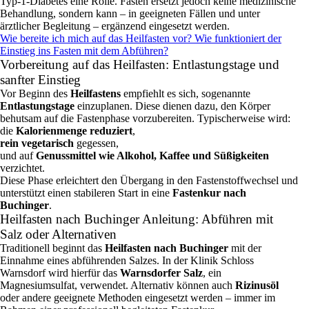
Typ‑1‑Diabetes eine Rolle. Fasten ersetzt jedoch keine medizinische
Behandlung, sondern kann – in geeigneten Fällen und unter
ärztlicher Begleitung – ergänzend eingesetzt werden.
Wie bereite ich mich auf das Heilfasten vor? Wie funktioniert der
Einstieg ins Fasten mit dem Abführen?
Vorbereitung auf das Heilfasten: Entlastungstage und
sanfter Einstieg
Vor Beginn des
Heilfastens
empfiehlt es sich, sogenannte
Entlastungstage
einzuplanen. Diese dienen dazu, den Körper
behutsam auf die Fastenphase vorzubereiten. Typischerweise wird:
die
Kalorienmenge reduziert
,
rein vegetarisch
gegessen,
und auf
Genussmittel wie Alkohol, Kaffee und Süßigkeiten
verzichtet.
Diese Phase erleichtert den Übergang in den Fastenstoffwechsel und
unterstützt einen stabileren Start in eine
Fastenkur nach
Buchinger
.
Heilfasten nach Buchinger Anleitung: Abführen mit
Salz oder Alternativen
Traditionell beginnt das
Heilfasten nach Buchinger
mit der
Einnahme eines abführenden Salzes. In der Klinik Schloss
Warnsdorf wird hierfür das
Warnsdorfer Salz
, ein
Magnesiumsulfat, verwendet. Alternativ können auch
Rizinusöl
oder andere geeignete Methoden eingesetzt werden – immer im