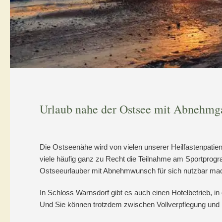
odus
Urlaub nahe der Ostsee mit Abnehmg
dus
Die Ostseenähe wird von vielen unserer Heilfastenpatie
viele häufig ganz zu Recht die Teilnahme am Sportpro
Ostseeurlauber mit Abnehmwunsch für sich nutzbar ma
In Schloss Warnsdorf gibt es auch einen Hotelbetrieb, i
Und Sie können trotzdem zwischen Vollverpflegung und ka