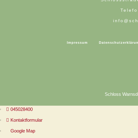
Telef
info@sch
Impressum
Datenschutzerkläru
Schloss Warnsdo
045028400
Kontaktformular
Google Map