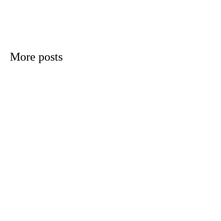
odus
More posts
dus