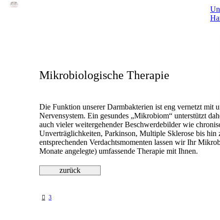
Un
Ha
Mikrobiologische Therapie
Die Funktion unserer Darmbakterien ist eng vernetzt mi
Nervensystem. Ein gesundes „Mikrobiom“ unterstützt dah
auch vieler weitergehender Beschwerdebilder wie chroni
Unverträglichkeiten, Parkinson, Multiple Sklerose bis hi
entsprechenden Verdachtsmomenten lassen wir Ihr Mikrob
Monate angelegte) umfassende Therapie mit Ihnen.
us
3