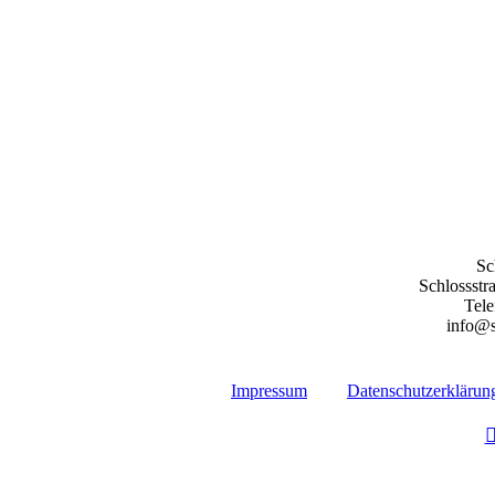
Sc
Schlossstr
Tele
info@s
Impressum
Datenschutzerklärun