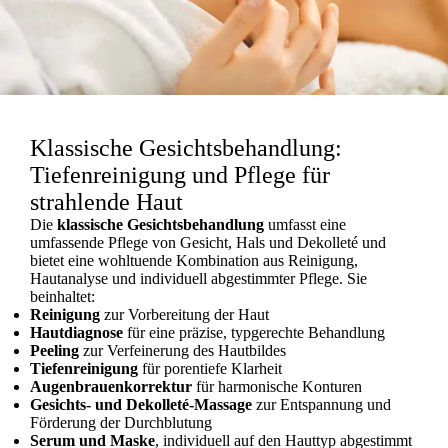
odus
Klassische Gesichtsbehandlung:
Tiefenreinigung und Pflege für
strahlende Haut
Die
klassische Gesichtsbehandlung
umfasst eine
umfassende Pflege von Gesicht, Hals und Dekolleté und
bietet eine wohltuende Kombination aus Reinigung,
dus
Hautanalyse und individuell abgestimmter Pflege. Sie
beinhaltet:
Reinigung
zur Vorbereitung der Haut
Hautdiagnose
für eine präzise, typgerechte Behandlung
Peeling
zur Verfeinerung des Hautbildes
Tiefenreinigung
für porentiefe Klarheit
Augenbrauenkorrektur
für harmonische Konturen
Gesichts‑ und Dekolleté‑Massage
zur Entspannung und
Förderung der Durchblutung
Serum und Maske
, individuell auf den Hauttyp abgestimmt