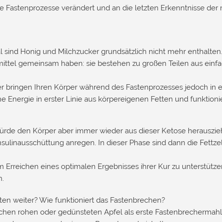
ge Fastenprozesse verändert und an die letzten Erkenntnisse de
 sind Honig und Milchzucker grundsätzlich nicht mehr enthalten
ttel gemeinsam haben: sie bestehen zu großen Teilen aus einf
ter bringen Ihren Körper während des Fastenprozesses jedoch in 
ne Energie in erster Linie aus körpereigenen Fetten und funktioni
rde den Körper aber immer wieder aus dieser Ketose herauszie
nsulinausschüttung anregen. In dieser Phase sind dann die Fettz
 Erreichen eines optimalen Ergebnisses ihrer Kur zu unterstütze
h.
en weiter? Wie funktioniert das Fastenbrechen?
chen rohen oder gedünsteten Apfel als erste Fastenbrechermahlz