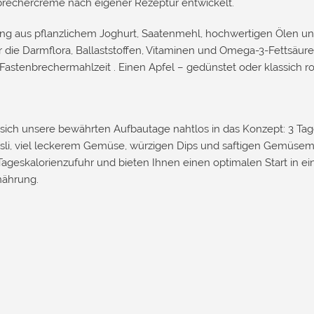
rechercreme nach eigener Rezeptur entwickelt.
g aus pflanzlichem Joghurt, Saatenmehl, hochwertigen Ölen un
r die Darmflora, Ballaststoffen, Vitaminen und Omega-3-Fettsäure
astenbrechermahlzeit . Einen Apfel – gedünstet oder klassich roh
sich unsere bewährten Aufbautage nahtlos in das Konzept: 3 Ta
li, viel leckerem Gemüse, würzigen Dips und saftigen Gemüsemu
e Tageskalorienzufuhr und bieten Ihnen einen optimalen Start in e
nährung.