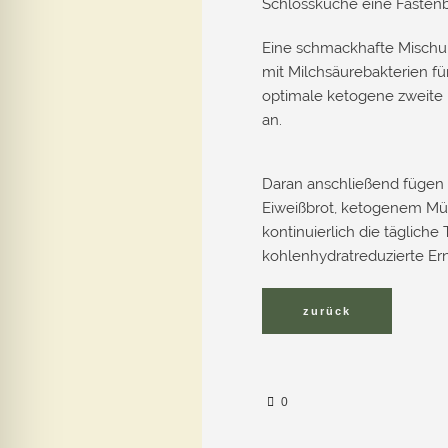
Schlossküche eine Fastenb
Eine schmackhafte Mischun
mit Milchsäurebakterien fü
optimale ketogene zweite F
an.
Daran anschließend fügen 
Eiweißbrot, ketogenem Müs
kontinuierlich die täglich
kohlenhydratreduzierte Er
0