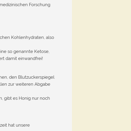
r medizinischen Forschung
.
achen Kohlenhydraten, also
eine so genannte Ketose,
ert damit einwandfrei!
hen, den Blutzuckerspiegel
ellen zur weiteren Abgabe
n, gibt es Honig nur noch
eit hat unsere