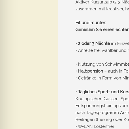
Aktiver Kurzurlaub (2-3 N
zusammen mit kreativer, h
Fit und munter:
Genießen Sie einen echte
•
2 oder 3 Nächte
im Einze
• Anreise frei wählbar und
• Nutzung von Schwimmbad
•
Halbpension
– auch in Fo
• Getränke in Form von Mi
•
Tägliches Sport- und Ku
Kneipp’schen Güssen, Spor
Entspannungstrainings am N
nach Tagesprogramm Arztvo
Beiträgen (Lesung oder Ko
• W-LAN kostenfrei