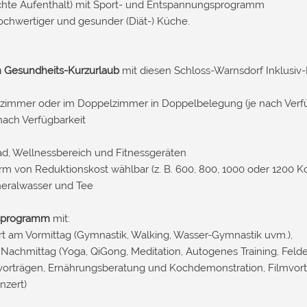
ächte Aufenthalt) mit Sport- und Entspannungsprogramm
ochwertiger und gesunder (Diät-) Küche.
n Gesundheits-Kurzurlaub
mit diesen Schloss-Warnsdorf Inklusiv-
lzimmer oder im Doppelzimmer in Doppelbelegung (je nach Verfü
 nach Verfügbarkeit
, Wellnessbereich und Fitnessgeräten
rm von Reduktionskost wählbar (z. B. 600, 800, 1000 oder 1200 Kc
neralwasser und Tee
rsprogramm
mit:
t am Vormittag (Gymnastik, Walking, Wasser-Gymnastik uvm.),
achmittag (Yoga, QiGong, Meditation, Autogenes Training, Felde
rträgen, Ernährungsberatung und Kochdemonstration, Filmvortr
nzert)