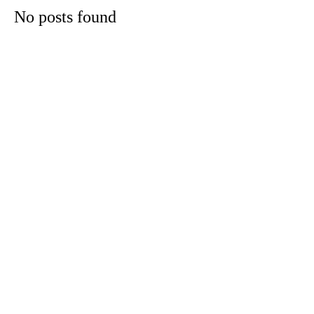
No posts found
odus
dus